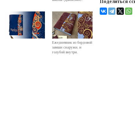
Поделиться сс
Ежедневник из бордовой
замши снаружи, и
голубой внутри.