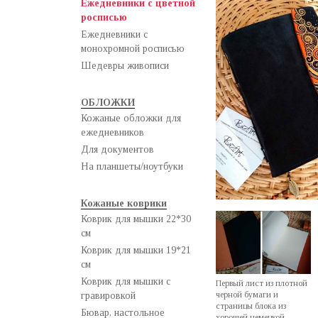
Ежедневники с цветной
росписью
Ежедневники с
монохромной росписью
Шедевры живописи
ОБЛОЖКИ
Кожаные обложки для
ежедневников
Для документов
На планшеты/ноутбуки
Кожаные коврики
Коврик для мышки 22*30
см
Коврик для мышки 19*21
см
Коврик для мышки с
Первый лист из плотной
черной бумаги и
гравировкой
страницы блока из
Бювар, настольное
хорошей немецкой