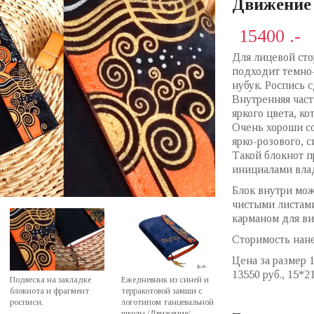
Движение
15400 .-
Для лицевой ст
подходит темно-
нубук. Роспись 
Внутренняя част
яркого цвета, к
Очень хороши со
ярко-розового, с
Такой блокнот п
инициалами вла
Блок внутри мо
чистыми листами
карманом для ви
Сторимость нане
Цена за размер 1
13550 руб., 15*21
Подвеска на закладке
Ежедневник из синей и
блокнота и фрагмент
терракотовой замши с
росписи.
логотипом танцевальной
школы /Движение/.