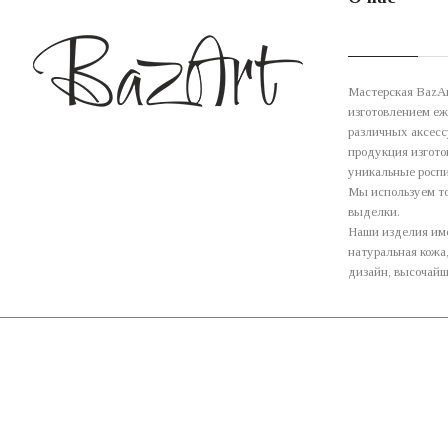
Мастерская BazAr
изготовлением еж
различных аксесс
продукция изгото
уникальные роспи
Мы используем то
выделки.
Наши изделия им
натуральная кожа
дизайн, высочайш