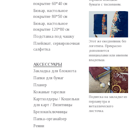
покрытие 60*40 см
бумаги с тиснением.
Бювар, настольное
покрытие 80*50 см
Бювар, настольное
покрытие 120*80 см
Подставка под чашку
Этот же ежедневник без
Плейсмат, сервировочная
логотипа. Прекрасно
салфетка
дополняется
инициалами или именем
владельца.
АКСЕССУАРЫ
Закладка для блокнота
Папки для бумаг
Планер
Кожаные тарелки
Подвеска на закладке из
Картхолдеры / Кошельки
перламутра и
для карт / Визитницы
металлического
листочка.
Брелоки/ключницы
Папка-органайзер
Ремни