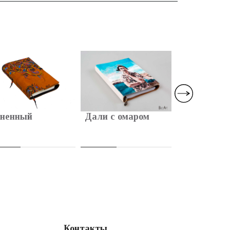
ненный
Дали с омаром
Инь Ян
Контакты