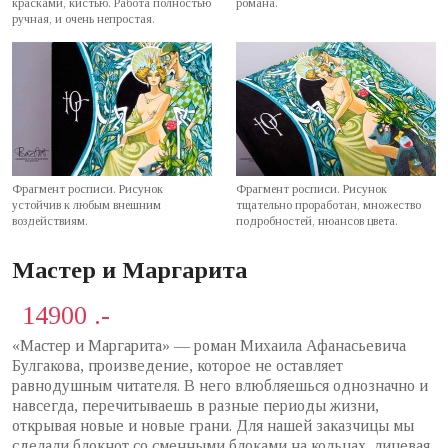
красками, кистью. Работа полностью
романа.
ручная, и очень непростая.
Фрагмент росписи. Рисунок
Фрагмент росписи. Рисунок
устойчив к любым внешним
тщательно проработан, множество
воздействиям.
подробностей, нюансов цвета.
Мастер и Маргарита
14900 .-
«Мастер и Маргарита» — роман Михаила Афанасьевича
Булгакова, произведение, которое не оставляет
равнодушным читателя. В него влюбляешься однозначно и
навсегда, перечитываешь в разные периоды жизни,
открывая новые и новые грани. Для нашей заказчицы мы
сделали блокнот со сменными блоками на кольцах, лицевая