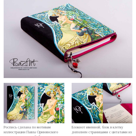
Роспись сделана по мотивам
Блокнот именной, блок в клетку
иллюстрации Павла Оринянского
дополнен страницами с цитатами из