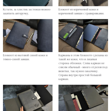
Кстати, за хлястик застежки можно
Блокнот из коричневой кожи и
зацепить авторучку,
коричневой замши с гравировками.
Блокнот из матовой синей кожи и
Карманы в этом блокноте сделаны из
темно-синей замши.
такой же кожи, что и лицевая
сторона обложки. Слева карман не
совсем обычный - много отделов под
визитки, так нужно заказчику.
Справа внутри простой большой
карман.