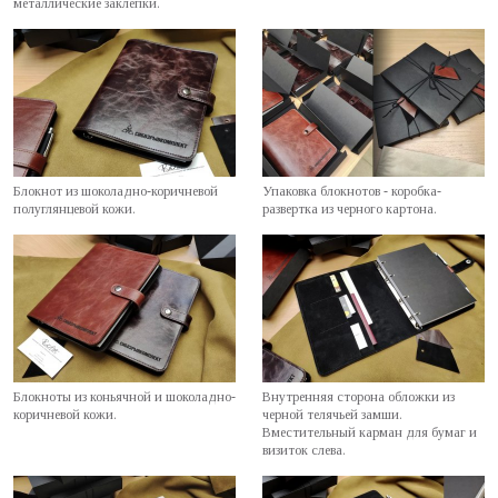
металлические заклепки.
Блокнот из шоколадно-коричневой
Упаковка блокнотов - коробка-
полуглянцевой кожи.
развертка из черного картона.
Блокноты из коньячной и шоколадно-
Внутренняя сторона обложки из
коричневой кожи.
черной телячьей замши.
Вместительный карман для бумаг и
визиток слева.