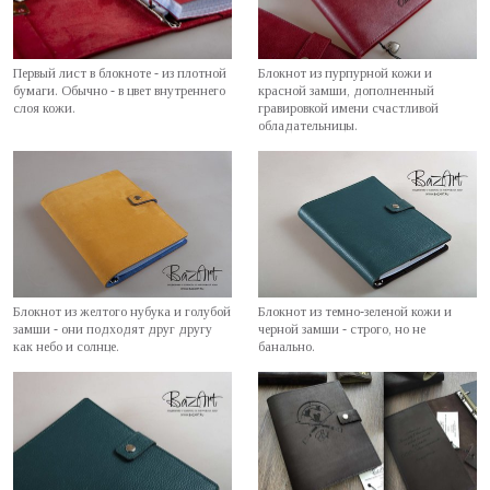
Первый лист в блокноте - из плотной
Блокнот из пурпурной кожи и
бумаги. Обычно - в цвет внутреннего
красной замши, дополненный
слоя кожи.
гравировкой имени счастливой
обладательницы.
Блокнот из желтого нубука и голубой
Блокнот из темно-зеленой кожи и
замши - они подходят друг другу
черной замши - строго, но не
как небо и солнце.
банально.