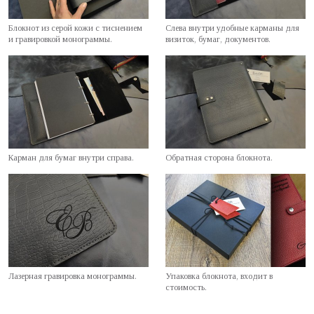
Блокнот из серой кожи с тиснением
Слева внутри удобные карманы для
и гравировкой монограммы.
визиток, бумаг, документов.
Карман для бумаг внутри справа.
Обратная сторона блокнота.
Лазерная гравировка монограммы.
Упаковка блокнота, входит в
стоимость.