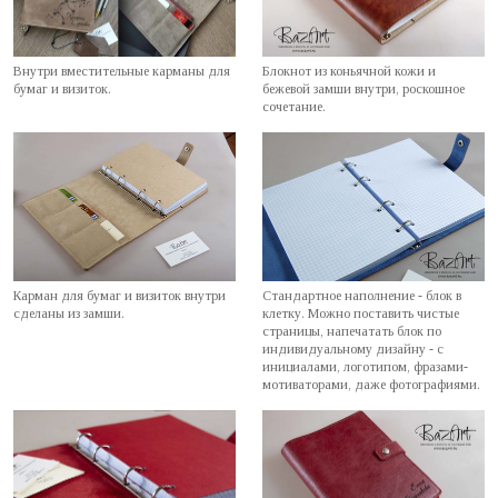
Внутри вместительные карманы для
Блокнот из коньячной кожи и
бумаг и визиток.
бежевой замши внутри, роскошное
сочетание.
Карман для бумаг и визиток внутри
Стандартное наполнение - блок в
сделаны из замши.
клетку. Можно поставить чистые
страницы, напечатать блок по
индивидуальному дизайну - с
инициалами, логотипом, фразами-
мотиваторами, даже фотографиями.